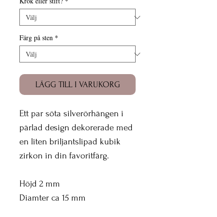
Krok eller stift?
*
Färg på sten
*
LÄGG TILL I VARUKORG
Ett par söta silverörhängen i
pärlad design dekorerade med
en liten briljantslipad kubik
zirkon in din favoritfärg.
Höjd 2 mm
Diamter ca 15 mm