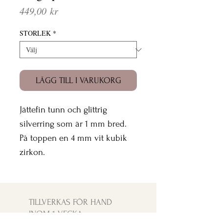
Pris
449,00 kr
STORLEK
*
LÄGG TILL I VARUKORG
Jättefin tunn och glittrig
silverring som är 1 mm bred.
På toppen en 4 mm vit kubik
zirkon.
TILLVERKAS FÖR HAND
INOM 1 VECKA